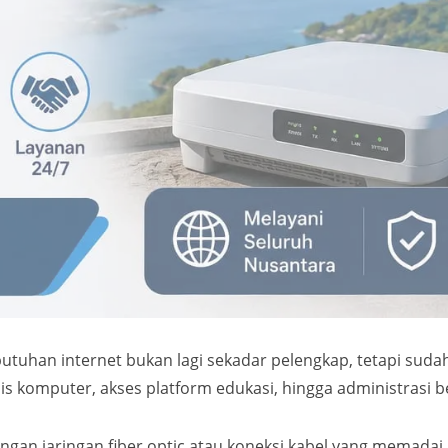
butuhan internet bukan lagi sekadar pelengkap, tetapi su
sis komputer, akses platform edukasi, hingga administrasi b
ngan jaringan fiber optic atau koneksi kabel yang memadai