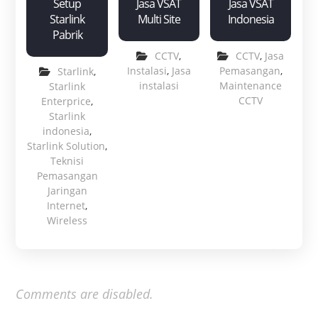
Setup
Jasa VSAT
Jasa VSAT
Starlink
Multi Site
Indonesia
Pabrik
CCTV
,
CCTV
,
Jasa
Instalasi
,
Jasa
Pemasangan
,
Starlink
,
instalasi
Maintenance
Starlink
CCTV
Enterprice
,
Starlink
indonesia
,
Starlink Solution
,
Teknisi
Pemasangan
Jaringan
Internet
,
Wireless
Comments are disabled.