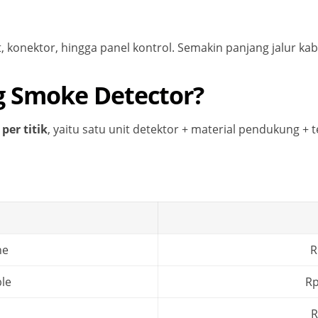
it, konektor, hingga panel kontrol. Semakin panjang jalur ka
g Smoke Detector?
g
per titik
, yaitu satu unit detektor + material pendukung + t
ne
R
le
Rp
R