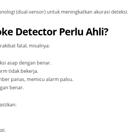
logi (dual-sensor) untuk meningkatkan akurasi deteksi.
 Detector Perlu Ahli?
kibat fatal, misalnya:
eksi asap dengan benar.
arm tidak bekerja.
umber panas, memicu alarm palsu.
ngan benar.
stikan:
pi.