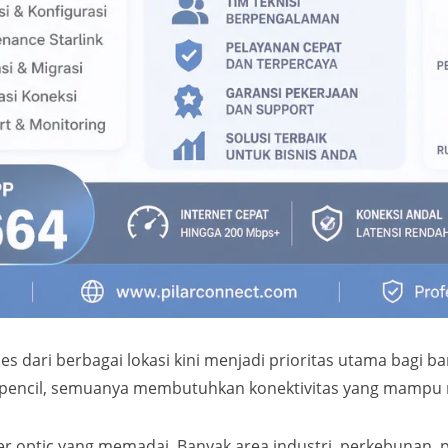
es dari berbagai lokasi kini menjadi prioritas utama bagi ba
terpencil, semuanya membutuhkan konektivitas yang mampu 
iber optic yang memadai. Banyak area industri, perkebuna