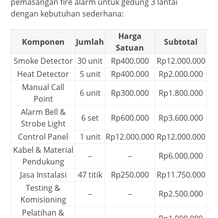
pemasangan fire alarm untuk gedung 3 lantai
dengan kebutuhan sederhana:
Harga
Komponen
Jumlah
Subtotal
Satuan
Smoke Detector
30 unit
Rp400.000
Rp12.000.000
Heat Detector
5 unit
Rp400.000
Rp2.000.000
Manual Call
6 unit
Rp300.000
Rp1.800.000
Point
Alarm Bell &
6 set
Rp600.000
Rp3.600.000
Strobe Light
Control Panel
1 unit
Rp12.000.000
Rp12.000.000
Kabel & Material
–
–
Rp6.000.000
Pendukung
Jasa Instalasi
47 titik
Rp250.000
Rp11.750.000
Testing &
–
–
Rp2.500.000
Komisioning
Pelatihan &