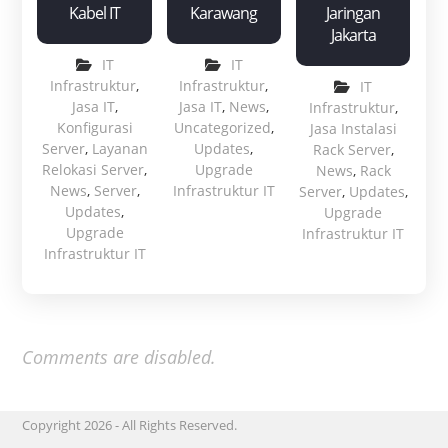
Kabel IT
Karawang
Jaringan
Jakarta
IT
IT
Infrastruktur
,
Infrastruktur
,
IT
Jasa IT
,
Jasa IT
,
News
,
Infrastruktur
,
Konfigurasi
Uncategorized
,
Jasa Instalasi
Server
,
Layanan
Updates
,
Rack Server
,
Relokasi Server
,
Upgrade
News
,
Rack
News
,
Server
,
Infrastruktur IT
Server
,
Updates
,
Updates
,
Upgrade
Upgrade
Infrastruktur IT
Infrastruktur IT
Comments are disabled.
Copyright 2026 - All Rights Reserved.