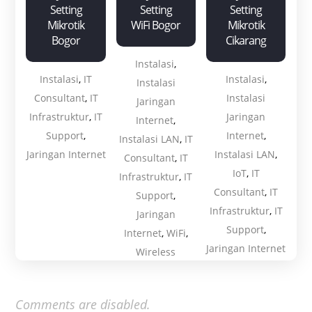
Setting
Setting
Setting
Mikrotik
WiFi Bogor
Mikrotik
Bogor
Cikarang
Instalasi
,
Instalasi
,
IT
Instalasi
,
Instalasi
Consultant
,
IT
Instalasi
Jaringan
Infrastruktur
,
IT
Jaringan
Internet
,
Support
,
Internet
,
Instalasi LAN
,
IT
Jaringan Internet
Instalasi LAN
,
Consultant
,
IT
IoT
,
IT
Infrastruktur
,
IT
Consultant
,
IT
Support
,
Infrastruktur
,
IT
Jaringan
Support
,
Internet
,
WiFi
,
Jaringan Internet
Wireless
Comments are disabled.