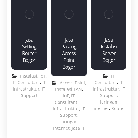
Jasa
Jasa
Jasa
Setting
Pasang
Instalasi
Router
Access
Server
Bogor
Point
Bogor
Bogor
Instalasi
,
IoT
,
IT
IT Consultant
,
IT
Consultant
,
IT
Access Point
,
Infrastruktur
,
IT
Infrastruktur
,
IT
Instalasi LAN
,
Support
Support
,
IoT
,
IT
Jaringan
Consultant
,
IT
Internet
,
Router
Infrastruktur
,
IT
Support
,
Jaringan
Internet
,
Jasa IT