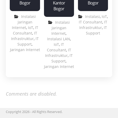
Bogor
Kantor
Bogor
Bogor
Instalasi
Instalasi
,
IoT
,
Jaringan
IT Consultant
,
IT
Instalasi
Internet
,
IoT
,
IT
Infrastruktur
,
IT
Jaringan
Consultant
,
IT
Support
Internet
,
Infrastruktur
,
IT
Instalasi LAN
,
Support
,
IoT
,
IT
Jaringan Internet
Consultant
,
IT
Infrastruktur
,
IT
Support
,
Jaringan Internet
Comments are disabled.
Copyright 2026 - All Rights Reserved.