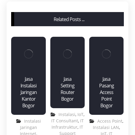
Related Posts ...
Jasa
Jasa
Jasa
Instalasi
Setting
Pasang
Jaringan
Router
Access
Kantor
Bogor
Point
Bogor
Bogor
Instalasi
,
IoT
,
IT Consultant
,
IT
Instalasi
Access Point
,
Infrastruktur
,
IT
Jaringan
Instalasi LAN
,
Support
Internet
,
IoT
,
IT