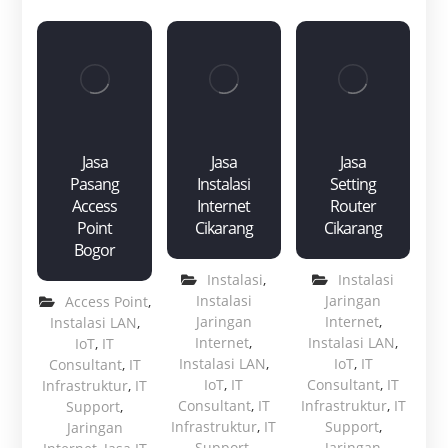
Jasa
Jasa
Jasa
Pasang
Instalasi
Setting
Access
Internet
Router
Point
Cikarang
Cikarang
Bogor
Instalasi
,
Instalasi
Instalasi
Jaringan
Access Point
,
Jaringan
Internet
,
Instalasi LAN
,
Internet
,
Instalasi LAN
,
IoT
,
IT
Instalasi LAN
,
IoT
,
IT
Consultant
,
IT
IoT
,
IT
Consultant
,
IT
Infrastruktur
,
IT
Consultant
,
IT
Infrastruktur
,
IT
Support
,
Infrastruktur
,
IT
Support
,
Jaringan
Support
,
Jaringan