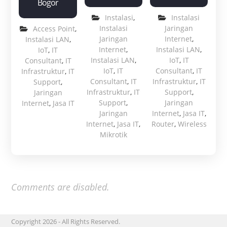
Bogor
Instalasi
,
Instalasi
Instalasi
Jaringan
Access Point
,
Jaringan
Internet
,
Instalasi LAN
,
Internet
,
Instalasi LAN
,
IoT
,
IT
Instalasi LAN
,
IoT
,
IT
Consultant
,
IT
IoT
,
IT
Consultant
,
IT
Infrastruktur
,
IT
Consultant
,
IT
Infrastruktur
,
IT
Support
,
Infrastruktur
,
IT
Support
,
Jaringan
Support
,
Jaringan
Internet
,
Jasa IT
Jaringan
Internet
,
Jasa IT
,
Internet
,
Jasa IT
,
Router
,
Wireless
Mikrotik
Comments are disabled.
Copyright 2026 - All Rights Reserved.